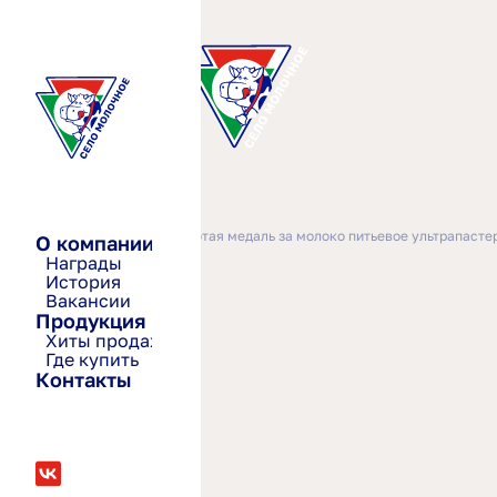
—
—
Главная
2024-2026
Золотая медаль за молоко питьевое ультрапасте
О компании
Награды
История
Вакансии
Продукция
Хиты продаж
Где купить
Контакты