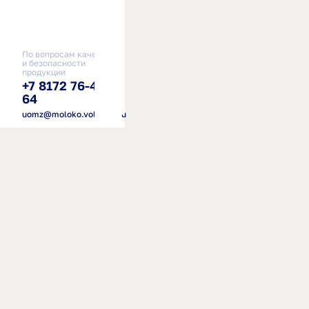
По вопросам качества
и безопасности
продукции
+7 8172 76-41-
64
uomz@moloko.vologda.ru