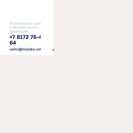
По вопросам качества
и безопасности
продукции
+7 8172 76-41-
64
uomz@moloko.vologda.ru