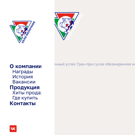
—
—
Главная
2006-2008
Молочный успех Гран-при сухое обезжиренное 
О компании
Награды
История
Вакансии
Продукция
Хиты продаж
Где купить
Контакты