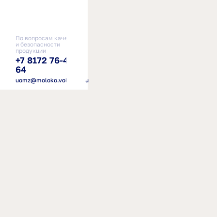
По вопросам качества
и безопасности
продукции
+7 8172 76-41-
64
uomz@moloko.vologda.ru